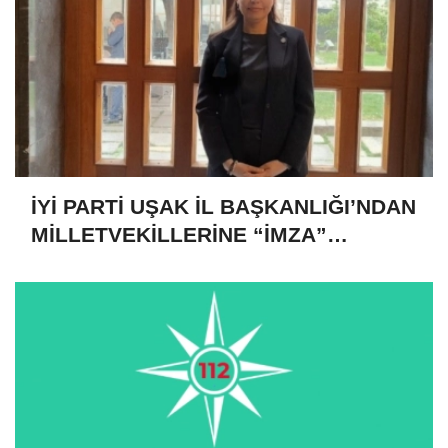
İYİ PARTİ UŞAK İL BAŞKANLIĞI’NDAN
MİLLETVEKİLLERİNE “İMZA”
ÇAĞRISI