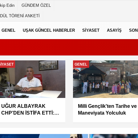
akip Edin
GÜNDEM ÖZEL
ÖDÜL TÖRENİ ANKETİ
GENEL
UŞAK GÜNCEL HABERLER
SIYASET
ASAYIŞ
SON
GENEL
GENEL
İYİ PARTİ UŞAK İL
HAYAT 112 ACİL MOBİL
BAŞKANLIĞI’NDAN
UYGULAMASI KAMU
MİLLETVEKİLLERİNE
SPOTU YAYINDA
“İMZA” ÇAĞRISI