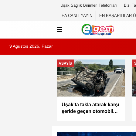
Uşak Sağlık Birimleri Telefonları
Bizi T
İHA CANLI YAYIN
EN BAŞARILILAR 
9 Ağustos 2026, Pazar
EĞITIM
EGEM TV
YÖNETİMİNDEN UŞAK
ÜNİVERSİTESİ
DEKANLARI VE GENEL
SEKRETERİNE