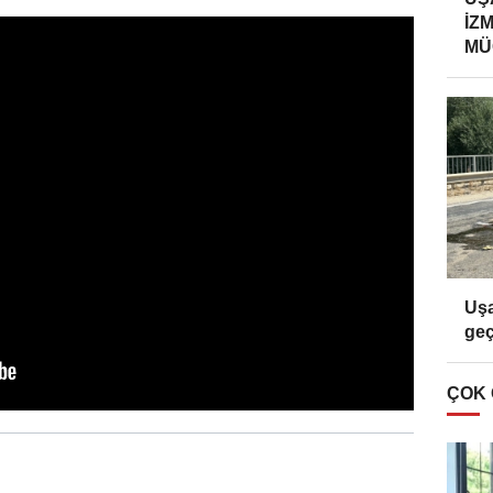
İZ
MÜ
Uşa
geç
ÇOK