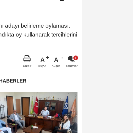
ı adayı belirleme oylaması,
dıkta oy kullanarak tercihlerini
A
A
Büyüt
Küçült
Yazdır
Yorumlar
 HABERLER