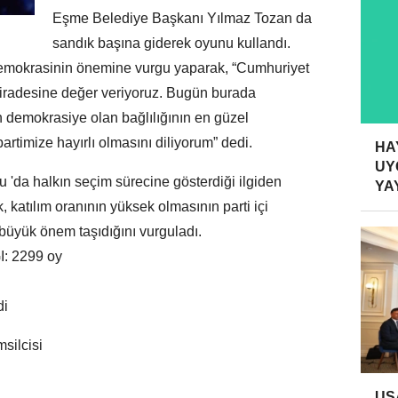
Eşme Belediye Başkanı Yılmaz Tozan da
sandık başına giderek oyunu kullandı.
 demokrasinin önemine vurgu yaparak, “Cumhuriyet
 iradesine değer veriyoruz. Bugün burada
 demokrasiye olan bağlılığının en güzel
rtimize hayırlı olmasını diliyorum” dedi.
HA
UY
da halkın seçim sürecine gösterdiği ilgiden
YA
 katılım oranının yüksek olmasının parti içi
üyük önem taşıdığını vurguladı.
: 2299 oy
di
silcisi
UŞ