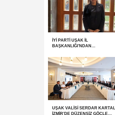
İYİ PARTİ UŞAK İL
BAŞKANLIĞI’NDAN
MİLLETVEKİLLERİNE “İMZA”
ÇAĞRISI
UŞAK VALİSİ SERDAR KARTAL
İZMİR’DE DÜZENSİZ GÖÇLE