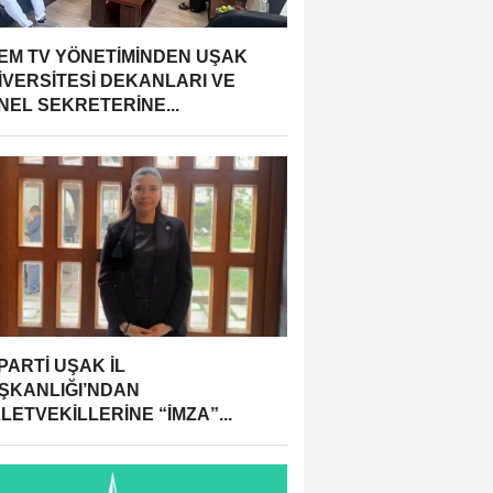
EM TV YÖNETİMİNDEN UŞAK
İVERSİTESİ DEKANLARI VE
NEL SEKRETERİNE...
 PARTİ UŞAK İL
ŞKANLIĞI’NDAN
LETVEKİLLERİNE “İMZA”...