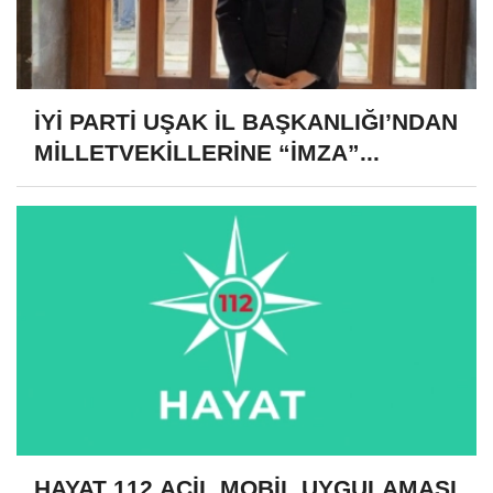
İYİ PARTİ UŞAK İL BAŞKANLIĞI’NDAN
MİLLETVEKİLLERİNE “İMZA”...
HAYAT 112 ACİL MOBİL UYGULAMASI