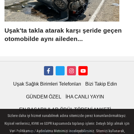
Uşak'ta takla atarak karşı şeride geçen
otomobilde aynı aileden...
Uşak Sağlık Birimleri Telefonları
Bizi Takip Edin
GÜNDEM ÖZEL
İHA CANLI YAYIN
EN BAŞARILILAR ÖDÜL TÖRENİ ANKETİ
Sizlere daha iyi hizmet sunabilmek adına sitemizde çerez konumlandırmaktayız.
Basın Kulübü Programı
Künye
İletişim
Kişisel verileriniz, KVKK ve GDPR kapsamında toplanıp işlenir. Detaylı bilgi almak için
Veri Politikamızı / Aydınlatma Metnimizi inceleyebilirsiniz. Sitemizi kullanarak,