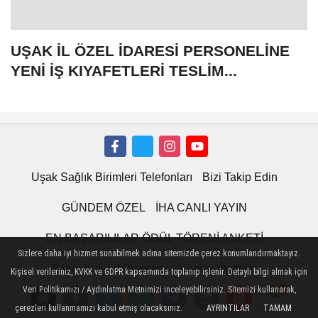
UŞAK İL ÖZEL İDARESİ PERSONELİNE
YENİ İŞ KIYAFETLERİ TESLİM...
Uşak Sağlık Birimleri Telefonları
Bizi Takip Edin
GÜNDEM ÖZEL
İHA CANLI YAYIN
EN BAŞARILILAR ÖDÜL TÖRENİ ANKETİ
Basın Kulübü Programı
Künye
İletişim
Sizlere daha iyi hizmet sunabilmek adına sitemizde çerez konumlandırmaktayız.
Çerez Politikası
Gizlilik İlkeleri
Kişisel verileriniz, KVKK ve GDPR kapsamında toplanıp işlenir. Detaylı bilgi almak için
Veri Politikamızı / Aydınlatma Metnimizi inceleyebilirsiniz. Sitemizi kullanarak,
çerezleri kullanmamızı kabul etmiş olacaksınız.
AYRINTILAR
TAMAM
Yorumlar