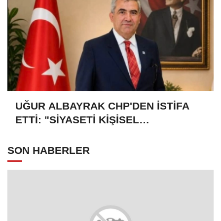
UĞUR ALBAYRAK CHP'DEN İSTİFA
ETTİ: "SİYASETİ KİŞİSEL
HESAPLARA VE GRUPÇULUĞA
İNDİRGEYEN ANLAYIŞIN İÇİNDE YER
SON HABERLER
ALMAYACAĞIM"