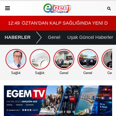
 YER ALMAYACAĞIM"
Nİ DÖNEM: SANAL ANJİYO
11:51
CHP’Lİ PINARBAŞI BELEDİYE BAŞKANI NA
11:
HABERLER
Genel
Uşak Güncel Haberler
Sağlık
Sağlık
Genel
Genel
Gene