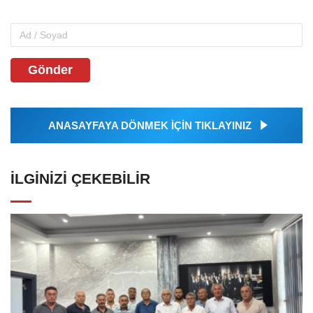
Gönder
ANASAYFAYA DÖNMEK İÇİN TIKLAYINIZ
İLGINIZI ÇEKEBILIR