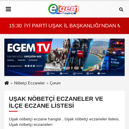
İVERSİTESİ DEKANLARI VE GENEL SEKRETERİNE Z
15:30
İYİ PARTİ UŞAK İL BAŞKANLIĞI’NDAN MİL
12:
Nöbetçi Eczaneler
Çorum
UŞAK NÖBETÇI ECZANELER VE
İLÇE ECZANE LISTESI
Uşak nöbetçi eczane hangisi , Uşak nöbetçi eczaneler listesi,
Uşak nöbetçi eczaneleri